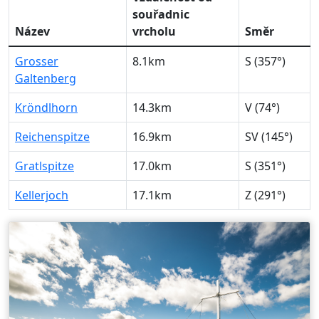
souřadnic
Název
vrcholu
Směr
Grosser
8.1km
S (357°)
Galtenberg
Kröndlhorn
14.3km
V (74°)
Reichenspitze
16.9km
SV (145°)
Gratlspitze
17.0km
S (351°)
Kellerjoch
17.1km
Z (291°)