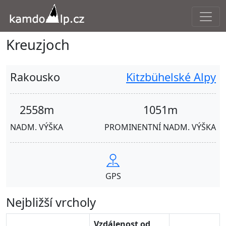
Kreuzjoch
Rakousko
Kitzbühelské Alpy
2558m
1051m
NADM. VÝŠKA
PROMINENTNÍ NADM. VÝŠKA
GPS
Nejbližší vrcholy
Vzdálenost od