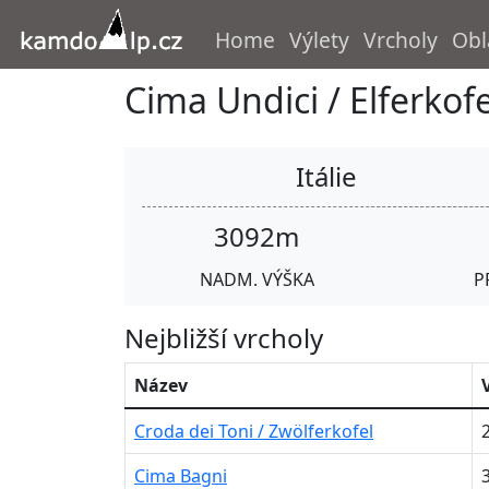
Home
Výlety
Vrcholy
Obl
Cima Undici / Elferkofe
Itálie
3092m
NADM. VÝŠKA
P
Nejbližší vrcholy
Název
Croda dei Toni / Zwölferkofel
Cima Bagni