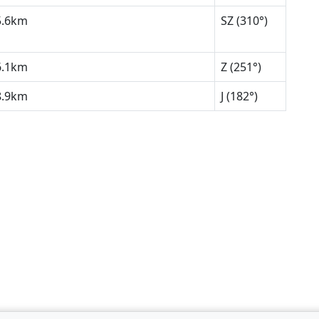
5.6km
SZ (310°)
6.1km
Z (251°)
8.9km
J (182°)