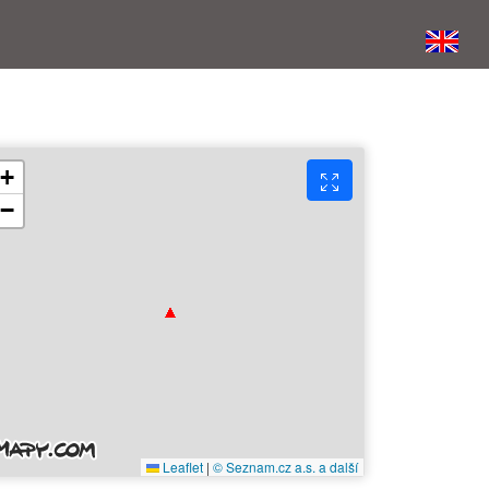
+
−
Leaflet
|
© Seznam.cz a.s. a další