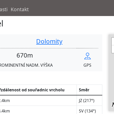
asti
Kontakt
l
Dolomity
670m
ROMINENTNÍ NADM. VÝŠKA
GPS
Vzdálenost od souřadnic vrcholu
Směr
2.4km
JZ (217°)
3.4km
SV (134°)